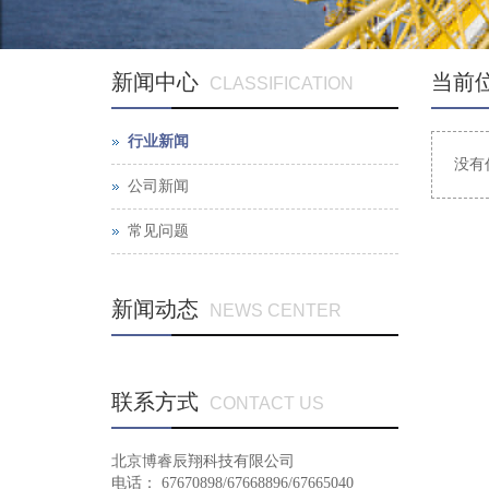
新闻中心
当前
CLASSIFICATION
行业新闻
没有
公司新闻
常见问题
新闻动态
NEWS CENTER
联系方式
CONTACT US
北京博睿辰翔科技有限公司
电话： 67670898/67668896/67665040