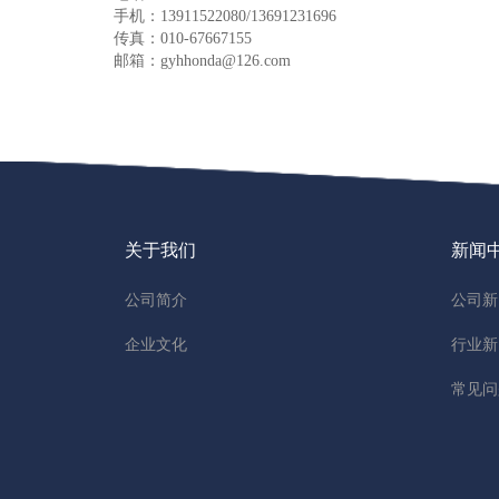
手机：13911522080/13691231696
传真：010-67667155
邮箱：
gyhhonda@126.com
关于我们
新闻
公司简介
公司新
企业文化
行业新
常见问